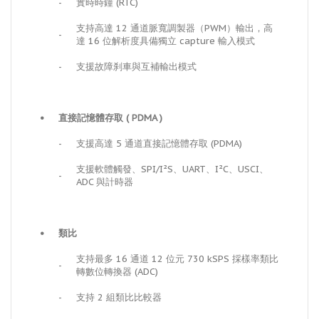
-
實時時鐘 (RTC)
支持高達 12 通道脈寬調製器（PWM）輸出，高
-
達 16 位解析度具備獨立 capture 輸入模式
-
支援故障刹車與互補輸出模式
•
直接記憶體存取 ( PDMA )
-
支援高達 5 通道直接記憶體存取 (PDMA)
支援軟體觸發、SPI/I²S、UART、I²C、USCI、
-
ADC 與計時器
•
類比
支持最多 16 通道 12 位元 730 kSPS 採樣率類比
-
轉數位轉換器 (ADC)
-
支持 2 組類比比較器