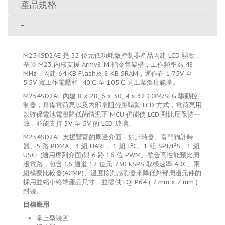
產品規格
-
M254SD2AE 是 32 位元低功耗微控制器產品內建 LCD 驅動，
基於 M23 內核支援 Armv8-M 指令集架構，工作頻率為 48
MHz，內建 64 KB Flash及 8 KB SRAM，運作在 1.75V 至
5.5V 寬工作電壓和 -40℃ 至 105℃ 的工業溫度範圍。
M254SD2AE 內建 8 x 28, 6 x 30, 4 x 32 COM/SEG 驅動控
制器，具備電荷泵以及內部電阻分壓驅動 LCD 方式，電荷泵用
以確保電池電壓降低的情況下 MCU 仍能使 LCD 對比度保持一
致，並能支持 3V 至 5V 的 LCD 玻璃。
M254SD2AE 支援豐富的周邊介面，如計時器、看門狗計時
器、5 路 PDMA、3 組 UART、1 組 I²C、1 組 SPI/I²S、1 組
USCI (通用序列介面)與 6 路 16 位 PWM。整合高性能類比周
邊電路，包含 16 通道 12 位元 730 kSPS 取樣速率 ADC、兩
組模擬比較器(ACMP)、溫度檢測感測器來降低外部周邊元件的
採用並縮小終端產品尺寸，並提供 LQFP64 ( 7 mm x 7 mm )
封裝。
目標應用
掌上型裝置