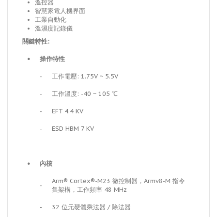
溫控器
智慧家電人機界面
工業自動化
溫濕度記錄儀
關鍵特性:
•
操作特性
-
工作電壓: 1.75V ~ 5.5V
-
工作溫度: -40 ~ 105 ℃
-
EFT 4.4 KV
-
ESD HBM 7 KV
•
內核
Arm® Cortex®-M23 微控制器，Armv8-M 指令
-
集架構，工作頻率 48 MHz
-
32 位元硬體乘法器 / 除法器