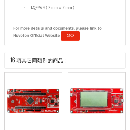
-
LQFP64 ( 7 mm x 7 mm )
For more details and documents, please link to
GO
Nuvoton Official Website
16 項其它同類別的商品：