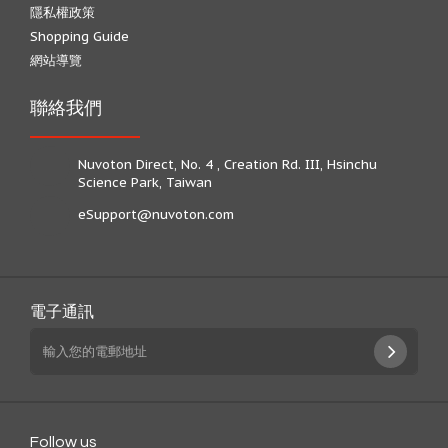
隱私權政策
Shopping Guide
網站導覽
聯絡我們
Nuvoton Direct, No. 4 , Creation Rd. III, Hsinchu
Science Park, Taiwan
eSupport@nuvoton.com
電子通訊
Follow us