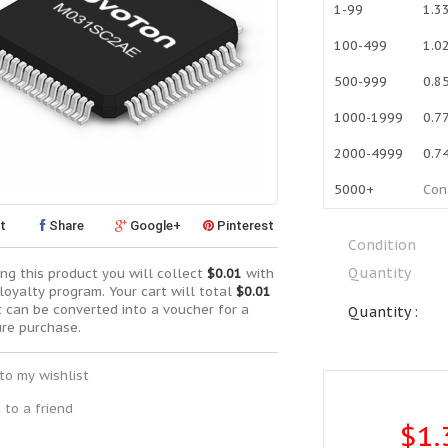
1-99
1.3
100-499
1.0
500-999
0.8
1000-1999
0.7
2000-4999
0.7
5000+
Con
t
Share
Google+
Pinterest
Condition
Quantity
ng this product you will collect
$0.01
with
loyalty program. Your cart will total
$0.01
t can be converted into a voucher for a
Quantity :
ure purchase.
to my wishlist
 to a friend
$1.