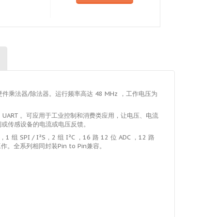
2 位硬件乘法器/除法器。运行频率高达 48 MHz ，工作电压为
，6 MHz UART 。可应用于工业控制和消费类应用，让电压、电流
制或传感设备的电流或电压反馈。
 SPI / I²S，2 组 I²C ，16 路 12 位 ADC ，12 路
工作。全系列相同封装Pin to Pin兼容。