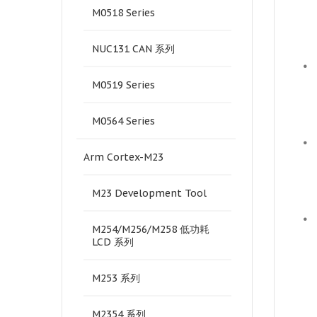
M0518 Series
NUC131 CAN 系列
•
M0519 Series
M0564 Series
•
Arm Cortex-M23
M23 Development Tool
•
M254/M256/M258 低功耗
LCD 系列
M253 系列
M2354 系列