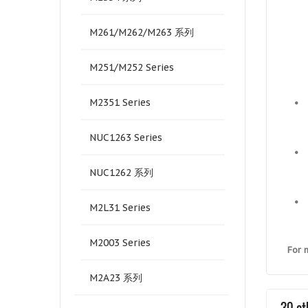
M261/M262/M263 系列
M251/M252 Series
M2351 Series
•
NUC1263 Series
•
NUC1262 系列
•
M2L31 Series
M2003 Series
For 
M2A23 系列