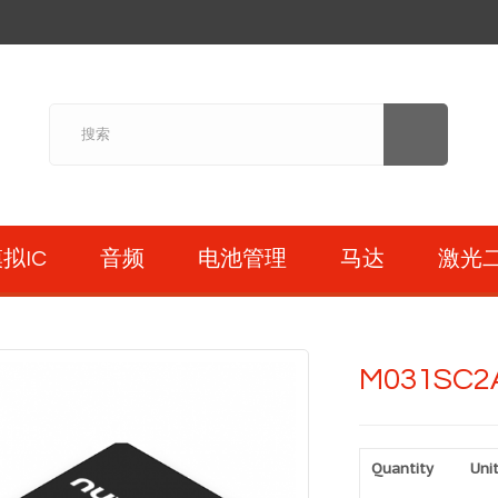
拟IC
音频
电池管理
马达
激光
M031SC2
Quantity
Unit