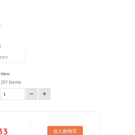
3
2
5
7
4
tact
New
257
Items
33
放入购物车