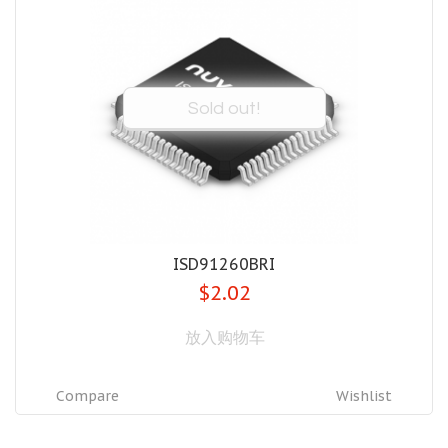
Sold out!
ISD91260BRI
$2.02
放入购物车
Compare
Wishlist