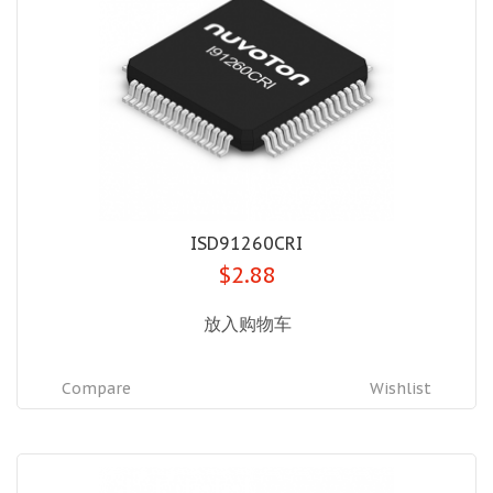
ISD91260CRI
$2.88
放入购物车
Compare
Wishlist