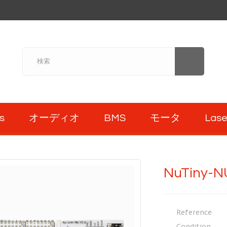
s
オーディオ
BMS
モータ
Lase
NuTiny-N
Reference
Condition