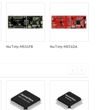
NuTiny-MS51FB
NuTiny-MS51DA
Quectel-