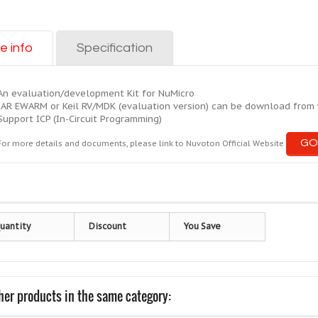
e info
Specification
An evaluation/development Kit for NuMicro
IAR EWARM or Keil RV/MDK (evaluation version) can be download from
Support ICP (In-Circuit Programming)
GO
For more details and documents, please link to Nuvoton Official Website
uantity
Discount
You Save
her products in the same category: