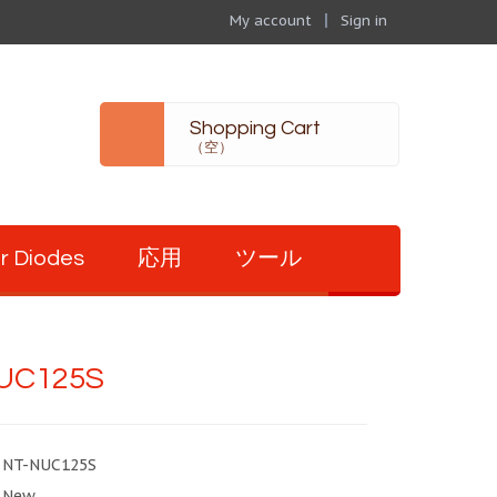
My account
Sign in
Shopping Cart
（空）
r Diodes
応用
ツール
UC125S
NT-NUC125S
New