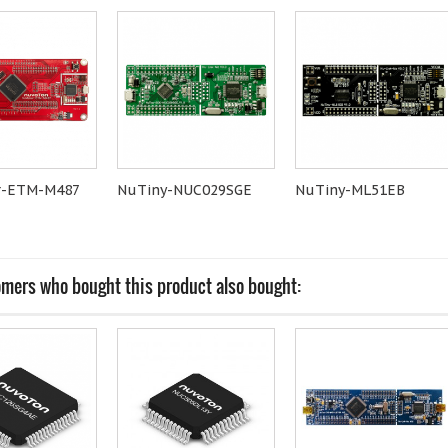
r-ETM-M487
NuTiny-NUC029SGE
NuTiny-ML51EB
mers who bought this product also bought: