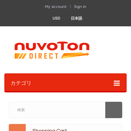
My account
Sign in
USD
日本語
カテゴリ
Shopping Cart