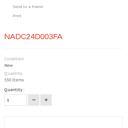
Send to a friend
Print
NADC24D003FA
Condition
New
Quantity
530
Items
Quantity :