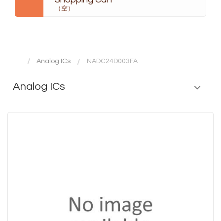
（空）
Analog ICs
NADC24D003FA
Analog ICs