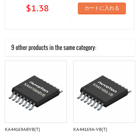
$1.38
カートに入れる
9 other products in the same category:
KA44169ABVB(T)
KA44169A-VB(T)