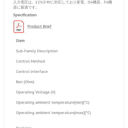
入力電圧は、12V/24Vに対応しており家電、OA機器、FA機
器に最適です。
Specification
Product Brief
Item
Sub-Family Description
Control Method
Control interface
Ron (Ohm)
Operating Voltage (V)
Operating ambient temperature[min](°C)
Operating ambient temperature[max](°C)