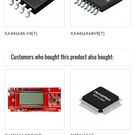
KA44168A-VB(T)
KA44169ABVB(T)
Customers who bought this product also bought: