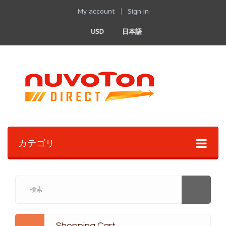
My account
Sign in
USD
日本語
カテゴリ
Shopping Cart