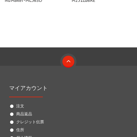
NuMaker-ML56SD
M251LG6AE
マイアカウント
注文
商品返品
クレジット伝票
住所